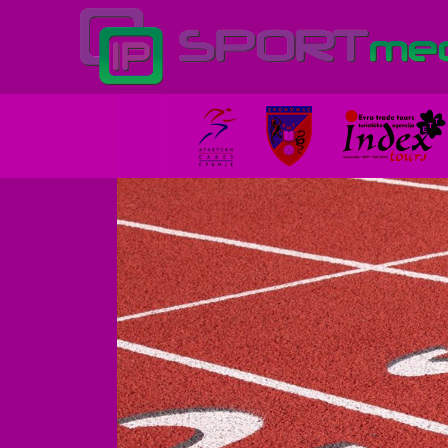
© Cop