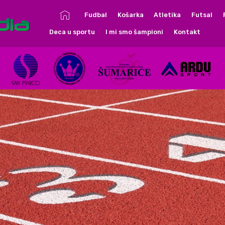
Fudbal
Košarka
Atletika
Futsal
yright 2018 IP Sport media Kragujevac | All Rights Reserved | Design by A.
Deca u sportu
I mi smo šampioni
Kontakt