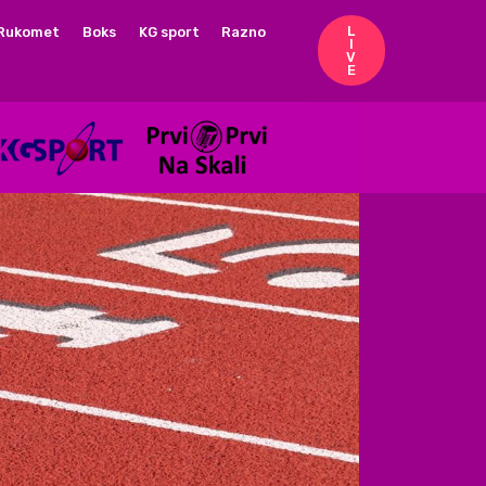
L
Rukomet
Boks
KG sport
Razno
 Jekić
I
V
E