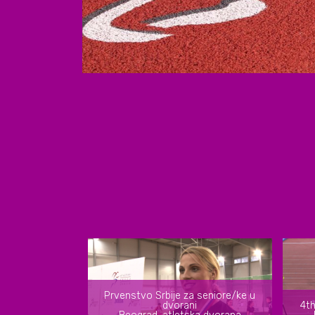
Prvenstvo Srbije za seniore/ke u
dvorani
4th